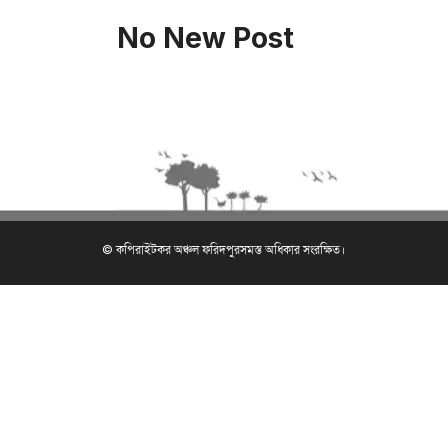
No New Post
© কপিরাইটকর অঞ্চল ফরিদপুরসমস্ত অধিকার সংরক্ষিত।